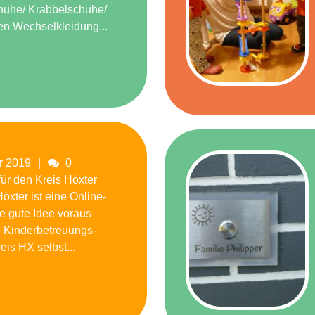
uhe/ Krabbelschuhe/
en Wechselkleidung...
Comments
r 2019
0
für den Kreis Höxter
öxter ist eine Online-
ne gute Idee voraus
de Kinderbetreuungs-
eis HX selbst...