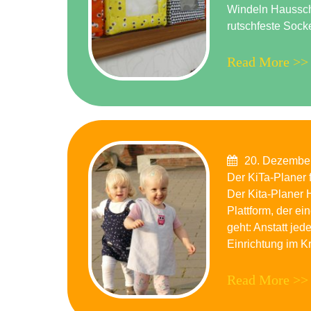
Windeln Haussch
rutschfeste Sock
Read More >>
Posted
20. Dezembe
on
Der KiTa-Planer 
Der Kita-Planer H
Plattform, der ei
geht: Anstatt je
Einrichtung im Kr
Read More >>